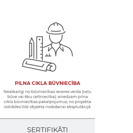
PILNA CIKLA BŪVNIECĪBA
Neatkarīgi no būvniecības ieceres veida (ceļu
būve vai ēku celtniecība), sniedzam pilna
cikla būvniecības pakalpojumus,
no projekta
izstrādes līdz objekta nodošanai eksplutācijā.
SERTIFIKĀTI