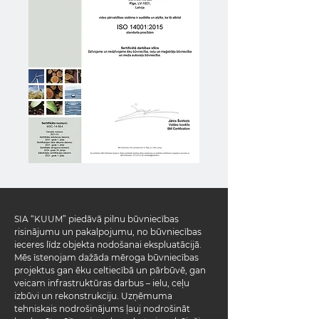
SIA “KUUM” piedāvā pilnu būvniecības
risinājumu un pakalpojumu, no būvniecības
ieceres līdz objekta nodošanai ekspluatācijā.
Mēs īstenojam dažāda mēroga būvniecības
projektus gan ēku celtiecībā un pārbūvē, gan
veicam infrastruktūras darbus – ielu, ceļu
izbūvi un rekonstrukciju. Uzņēmuma
tehniskais nodrošinājums ļauj nodrošināt