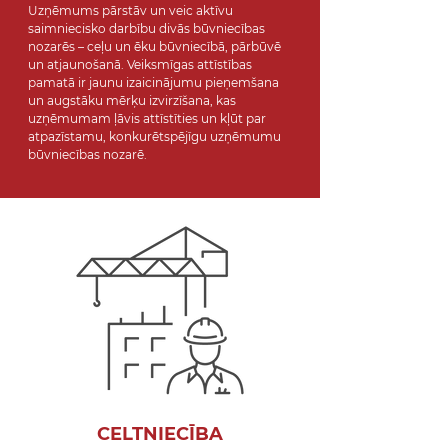
Uzņēmums pārstāv un veic aktīvu
saimniecisko darbību divās būvniecības
nozarēs – ceļu un ēku būvniecībā, pārbūvē
un atjaunošanā. Veiksmīgas attīstības
pamatā ir jaunu izaicinājumu pieņemšana
un augstāku mērķu izvirzīšana, kas
uzņēmumam ļāvis attīstīties un kļūt par
atpazīstamu, konkurētspējīgu uzņēmumu
būvniecības nozarē.
CELTNIECĪBA