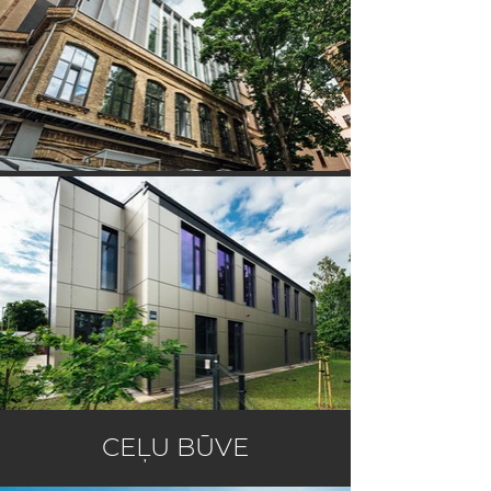
​CEĻU BŪVE