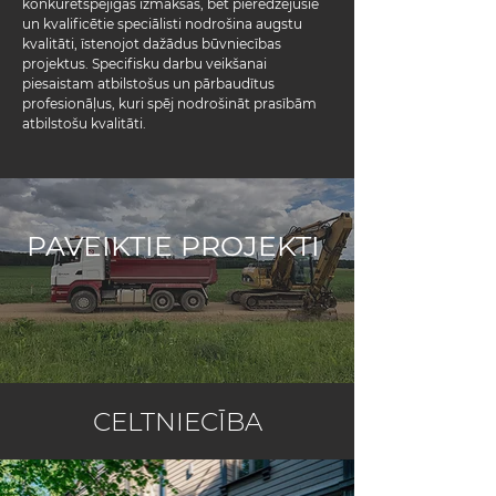
konkurētspējīgas izmaksas, bet pieredzējušie
un kvalificētie speciālisti nodrošina augstu
kvalitāti, īstenojot dažādus būvniecības
projektus. Specifisku darbu veikšanai
piesaistam atbilstošus un pārbaudītus
profesionāļus, kuri spēj nodrošināt prasībām
atbilstošu kvalitāti.
PAVEIKTIE PROJEKTI
CELTNIECĪBA