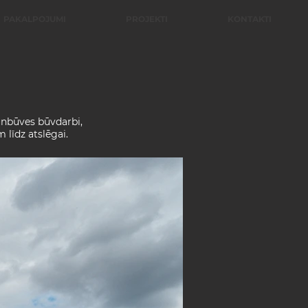
PAKALPOJUMI
PROJEKTI
KONTAKTI
aunbūves būvdarbi,
m līdz atslēgai.