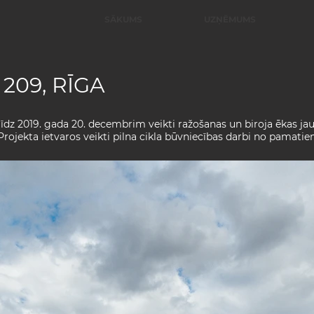
SĀKUMS
UZŅĒMUMS
209, RĪGA
 līdz 2019. gada 20. decembrim veikti ražošanas un biroja ēkas j
Projekta ietvaros veikti pilna cikla būvniecības darbi no pamatie