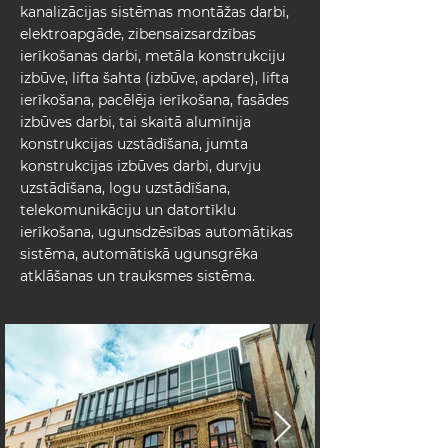
kanalizācijas sistēmas montāžas darbi,
elektroapgāde, zibensaizsardzības
ierīkošanas darbi, metāla konstrukciju
izbūve, lifta šahta (izbūve, apdare), lifta
ierīkošana, pacēlēja ierīkošana, fasādes
izbūves darbi, tai skaitā alumīnija
konstrukcijas uzstādīšana, jumta
konstrukcijas izbūves darbi, durvju
uzstādīšana, logu uzstādīšana,
telekomunikāciju un datortīklu
ierīkošana, ugunsdzēsības automātikas
sistēma, automātiskā ugunsgrēka
atklāšanas un trauksmes sistēma.