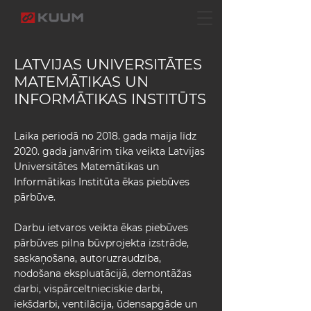
LATVIJAS UNIVERSITĀTES
MATEMĀTIKAS UN
INFORMĀTIKAS INSTITŪTS
Laika periodā no 2018. gada maija līdz
2020. gada janvārim tika veikta Latvijas
Universitātes Matemātikas un
Informātikas Institūta ēkas piebūves
pārbūve.
Darbu ietvaros veikta ēkas piebūves
pārbūves pilna būvprojekta izstrāde,
saskaņošana, autoruzraudzība,
nodošana ekspluatācijā, demontāžas
darbi, vispārceltnieciskie darbi,
iekšdarbi, ventilācija, ūdensapgāde un